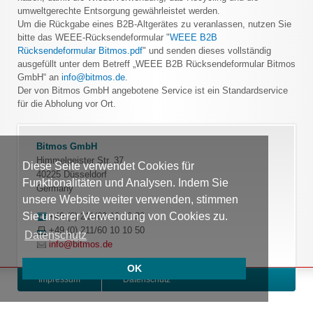
umweltgerechte Entsorgung gewährleistet werden.
Um die Rückgabe eines B2B-Altgerätes zu veranlassen, nutzen Sie
bitte das WEEE-Rücksendeformular "
WEEE B2B
Rücksendeformular Bitmos.pdf
" und senden dieses vollständig
ausgefüllt unter dem Betreff „WEEE B2B Rücksendeformular Bitmos
GmbH“ an
info@bitmos.de
.
Der von Bitmos GmbH angebotene Service ist ein Standardservice
für die Abholung vor Ort.
Bitmos GmbH
Himmelgeister Str. 37
Diese Seite verwendet Cookies für
40225 Düsseldorf
Funktionalitäten und Analysen. Indem Sie
Germany
unsere Website weiter verwenden, stimmen
Sie unserer Verwendung von Cookies zu.
+49 (0) 211/60 10 10 30
+49 (0) 211/60 10 10 50
Datenschutz
info@bitmos.de
OK
Impressum
Datenschutz
Produktrücknahme und Recycling